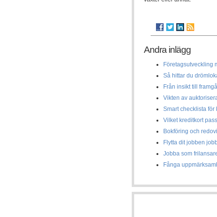
Andra inlägg
Företagsutveckling m
Så hittar du drömlok
Från insikt till framg
Vikten av auktoriser
Smart checklista för
Vilket kreditkort pas
Bokföring och redov
Flytta dit jobben job
Jobba som frilansar
Fånga uppmärksam