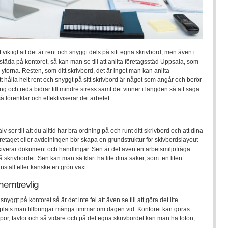
viktigt att det är rent och snyggt dels på sitt egna skrivbord, men även i
 städa på kontoret, så kan man se till att anlita företagsstäd Uppsala, som
torna. Resten, som ditt skrivbord, det är inget man kan anlita
 Att hålla helt rent och snyggt på sitt skrivbord är något som angår och berör
ng och reda bidrar till mindre stress samt det vinner i längden så att säga.
förenklar och effektiviserar det arbetet.
 ser till att du alltid har bra ordning på och runt ditt skrivbord och att dina
etaget eller avdelningen bör skapa en grundstruktur för skivbordslayout
kiverar dokument och handlingar. Sen är det även en arbetsmiljöfråga
å skrivbordet. Sen kan man så klart ha lite dina saker, som en liten
nnställ eller kanske en grön växt.
 hemtrevlig
snyggt på kontoret så är det inte fel att även se till att göra det lite
 plats man tillbringar många timmar om dagen vid. Kontoret kan göras
or, tavlor och så vidare och på det egna skrivbordet kan man ha foton,