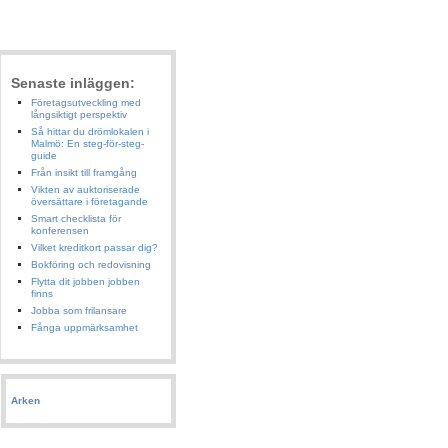
Senaste inläggen:
Företagsutveckling med
långsiktigt perspektiv
Så hittar du drömlokalen i
Malmö: En steg-för-steg-
guide
Från insikt till framgång
Vikten av auktoriserade
översättare i företagande
Smart checklista för
konferensen
Vilket kreditkort passar dig?
Bokföring och redovisning
Flytta dit jobben jobben
finns
Jobba som frilansare
Fånga uppmärksamhet
Arken