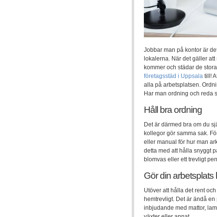
Jobbar man på kontor är det 
lokalerna. När det gäller att
kommer och städar de stora y
företagsstäd i Uppsala
till!
alla på arbetsplatsen. Ordni
Har man ordning och reda så 
Håll bra ordning
Det är därmed bra om du själv
kollegor gör samma sak. För
eller manual för hur man ar
detta med att hålla snyggt p
blomvas eller ett trevligt pe
Gör din arbetsplats
Utöver att hålla det rent och 
hemtrevligt. Det är ändå en
inbjudande med mattor, lamp
växter eller annat.