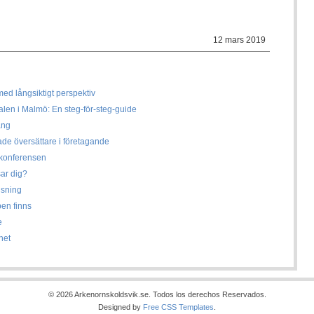
12 mars 2019
ed långsiktigt perspektiv
alen i Malmö: En steg-för-steg-guide
ång
ade översättare i företagande
 konferensen
sar dig?
isning
ben finns
e
het
© 2026 Arkenornskoldsvik.se. Todos los derechos Reservados.
Designed by
Free CSS Templates
.