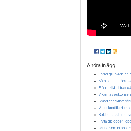
Andra inlägg
Företagsutveckling m
Så hittar du drömlok
Från insikt till framg
Vikten av auktoriser
Smart checklista för
Vilket kreditkort pas
Bokföring och redov
Flytta dit jobben job
Jobba som frilansar