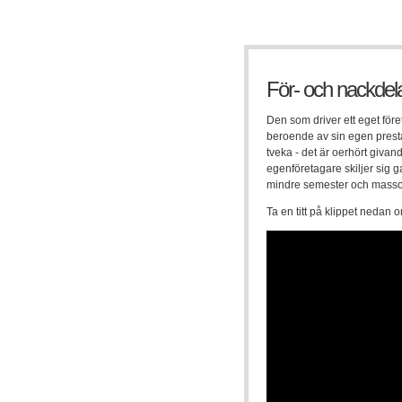
För- och nackdel
Den som driver ett eget för
beroende av sin egen prestat
tveka - det är oerhört givand
egenföretagare skiljer sig g
mindre semester och masso
Ta en titt på klippet nedan o