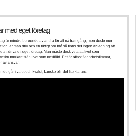
ar med eget företag
etag är mindre beroende av andra för att nå framgång, men desto mer
ion. ar man driv och en riktigt bra idé så finns det ingen anledning att
e att driva ett eget företag. Man måste dock veta att livet som
anska markant från livet som anställd. Det är oftast fler arbetstimmar,
r av ansvar.
m du går i valet och kvalet, kanske blir det lite klarare.