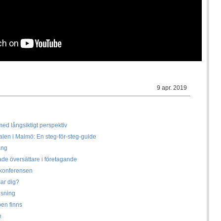
9 apr. 2019
ed långsiktigt perspektiv
alen i Malmö: En steg-för-steg-guide
ång
ade översättare i företagande
 konferensen
sar dig?
isning
ben finns
e