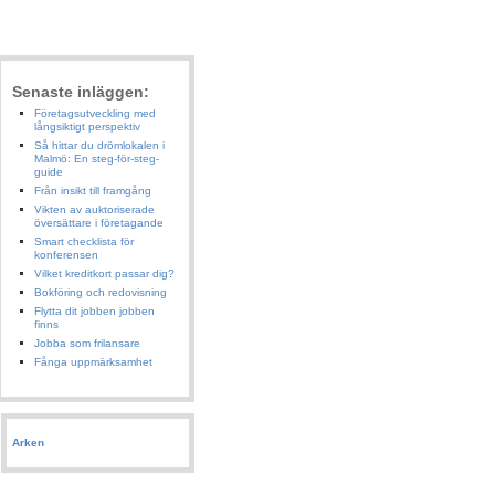
Senaste inläggen:
Företagsutveckling med
långsiktigt perspektiv
Så hittar du drömlokalen i
Malmö: En steg-för-steg-
guide
Från insikt till framgång
Vikten av auktoriserade
översättare i företagande
Smart checklista för
konferensen
Vilket kreditkort passar dig?
Bokföring och redovisning
Flytta dit jobben jobben
finns
Jobba som frilansare
Fånga uppmärksamhet
Arken